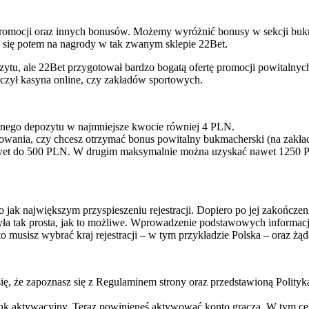
 promocji oraz innych bonusów. Możemy wyróżnić bonusy w sekcji bukm
 się potem na nagrody w tak zwanym sklepie 22Bet.
ozytu, ale 22Bet przygotował bardzo bogatą ofertę promocji powitalny
yczył kasyna online, czy zakładów sportowych.
nego depozytu w najmniejsze kwocie równiej 4 PLN.
wania, czy chcesz otrzymać bonus powitalny bukmacherski (na zakłady 
nawet do 500 PLN. W drugim maksymalnie można uzyskać nawet 1250
jak największym przyspieszeniu rejestracji. Dopiero po jej zakończen
 była tak prosta, jak to możliwe. Wprowadzenie podstawowych informac
to musisz wybrać kraj rejestracji – w tym przykładzie Polska – oraz żą
ię, że zapoznasz się z Regulaminem strony oraz przedstawioną Polity
link aktywacyjny. Teraz powinieneś aktywować konto gracza. W tym ce