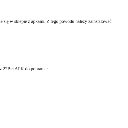
ie się w sklepie z apkami. Z tego powodu należy zainstalować
esz 22Bet APK do pobrania: