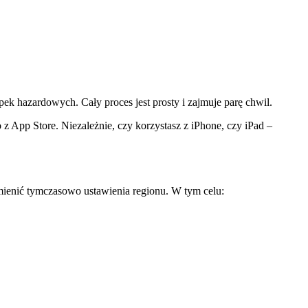
ek hazardowych. Cały proces jest prosty i zajmuje parę chwil.
 z App Store. Niezależnie, czy korzystasz z iPhone, czy iPad –
zmienić tymczasowo ustawienia regionu. W tym celu: