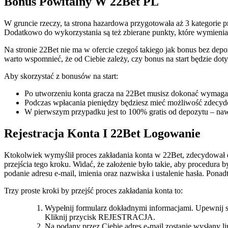
Bonus Powitalny
W
22Bet PL
W gruncie rzeczy, ta strona hazardowa przygotowała aż 3 kategorie
Dodatkowo do wykorzystania są też zbierane punkty, które wymienia
Na stronie 22Bet nie ma w ofercie czegoś takiego jak bonus bez dep
warto wspomnieć, że od Ciebie zależy, czy bonus na start będzie dot
Aby skorzystać z bonusów na start:
Po utworzeniu konta gracza na 22Bet musisz dokonać wymaga
Podczas wpłacania pieniędzy będziesz mieć możliwość zdecydo
W pierwszym przypadku jest to 100% gratis od depozytu – 
Rejestracja Konta
I
22Bet Logowanie
Ktokolwiek wymyślił proces zakładania konta w 22Bet, zdecydował o 
przejścia tego kroku. Widać, że założenie było takie, aby procedura
podanie adresu e-mail, imienia oraz nazwiska i ustalenie hasła. Ponad
Trzy proste kroki by przejść proces zakładania konta to:
Wypełnij formularz dokładnymi informacjami. Upewnij s
Kliknij przycisk REJESTRACJA.
Na podany przez Ciebie adres e-mail zostanie wysłany 