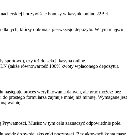
acherskiej i oczywiście bonusy w kasynie online 22Bet.
ch dla tych, którzy dokonają pierwszego depozytu. W tym miejscu
sportowe), czy też do sekcji kasyna online.
 PLN (także równowartość 100% kwoty wpłaconego depozytu).
iu następuje proces weryfikowania danych, ale grać możesz bez
ji do prostego formularza zajmuje mniej niż minutę. Wymagane jest
daną walutę.
ką Prywatności. Musisz w tym celu zaznaczyć odpowiednie pole.
lu wejdź do swojej skrzynki pocztowej. Bez aktywacji konta masz