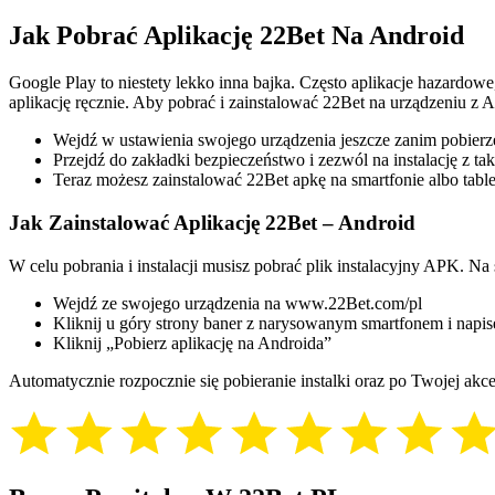
Jak Pobrać
Aplikację 22Bet
Na
Android
Google Play to niestety lekko inna bajka. Często aplikacje hazardo
aplikację ręcznie. Aby pobrać i zainstalować 22Bet na urządzeniu z
Wejdź w ustawienia swojego urządzenia jeszcze zanim pobierze
Przejdź do zakładki bezpieczeństwo i zezwól na instalację z t
Teraz możesz zainstalować 22Bet apkę na smartfonie albo table
Jak
Zainstalować Aplikację 22Bet
–
Android
W celu pobrania i instalacji musisz pobrać plik instalacyjny APK. 
Wejdź ze swojego urządzenia na www.22Bet.com/pl
Kliknij u góry strony baner z narysowanym smartfonem i nap
Kliknij „Pobierz aplikację na Androida”
Automatycznie rozpocznie się pobieranie instalki oraz po Twojej akce