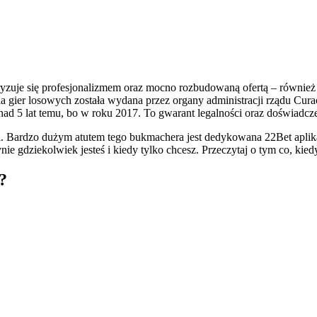
zuje się profesjonalizmem oraz mocno rozbudowaną ofertą – również d
 gier losowych została wydana przez organy administracji rządu Cura
nad 5 lat temu, bo w roku 2017. To gwarant legalności oraz doświadcz
i. Bardzo dużym atutem tego bukmachera jest dedykowana 22Bet aplik
e gdziekolwiek jesteś i kiedy tylko chcesz. Przeczytaj o tym co, kied
?