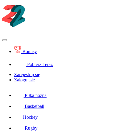
Bonusy
Pobierz Teraz
Zarejestruj się
Zaloguj sie
Piłka nożna
Basketball
Hockey
Rugby