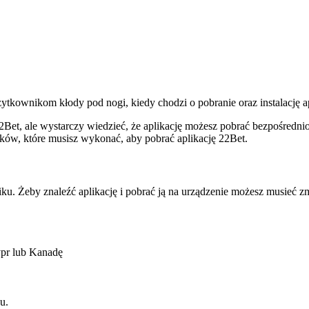
tkownikom kłody pod nogi, kiedy chodzi o pobranie oraz instalację ap
22Bet, ale wystarczy wiedzieć, że aplikację możesz pobrać bezpośrednio
roków, które musisz wykonać, aby pobrać aplikację 22Bet.
iku. Żeby znaleźć aplikację i pobrać ją na urządzenie możesz musieć 
pr lub Kanadę
u.