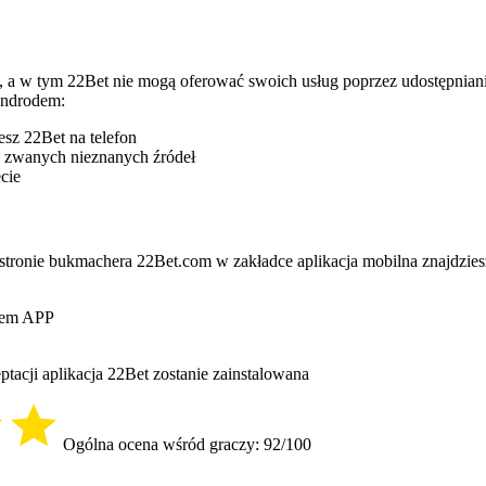
we, a w tym 22Bet nie mogą oferować swoich usług poprzez udostępnian
 Androdem:
sz 22Bet na telefon
ak zwanych nieznanych źródeł
cie
Na stronie bukmachera 22Bet.com w zakładce aplikacja mobilna znajdzi
isem APP
ptacji aplikacja 22Bet zostanie zainstalowana
Ogólna ocena wśród graczy: 92/100