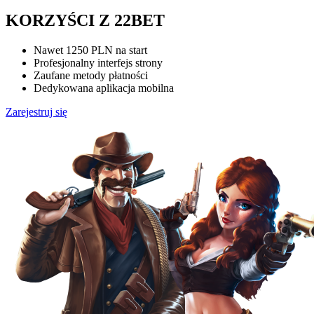
KORZYŚCI Z 22BET
Nawet 1250 PLN na start
Profesjonalny interfejs strony
Zaufane metody płatności
Dedykowana aplikacja mobilna
Zarejestruj się