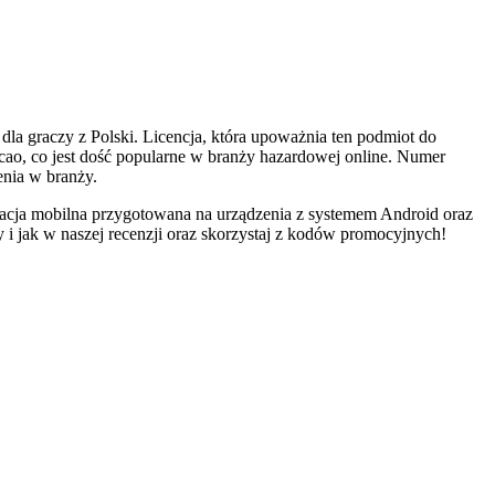
la graczy z Polski. Licencja, która upoważnia ten podmiot do
cao, co jest dość popularne w branży hazardowej online. Numer
enia w branży.
acja mobilna przygotowana na urządzenia z systemem Android oraz
y i jak w naszej recenzji oraz skorzystaj z kodów promocyjnych!