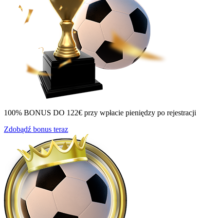
100% BONUS DO 122€
przy wpłacie pieniędzy po rejestracji
Zdobądź bonus teraz